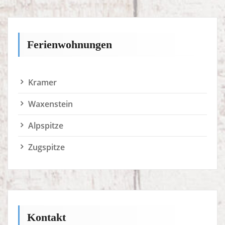
Zugspitze
Kontakt
Ferienwohnungen “Zum Wias”
Katharina Diepold & Anton Frankenberger
Zugspitzstraße 57
82491 Grainau
Tel.: 08821 / 81234
Handy: 01578 / 793 83 20
Mail: info@zum-wias.de