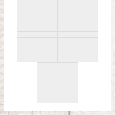
Ferienwohnungen
Kramer
Waxenstein
Alpspitze