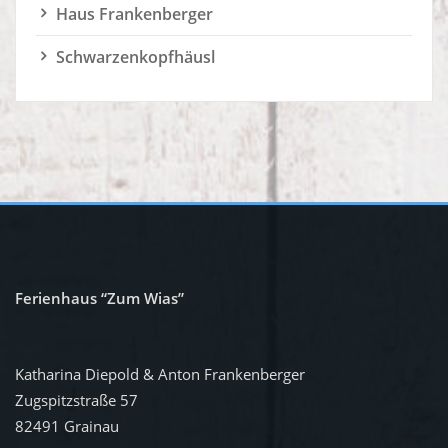
Ferienhaus “Zum Wias”
Katharina Diepold & Anton Frankenberger
Zugspitzstraße 57
82491 Grainau
Tel.: 08821 / 81234
Handy: 01578 / 793 83 20
Mail: info@zum-wias.de
Datenschutz
Impressum